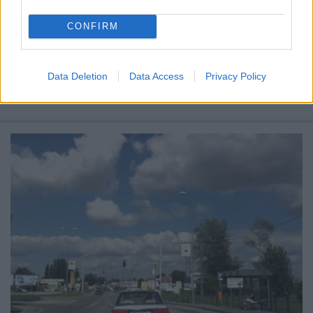
CONFIRM
Belefért? Bele.
Data Deletion
Data Access
Privacy Policy
Qkac
•
2010. szeptember 28.
0