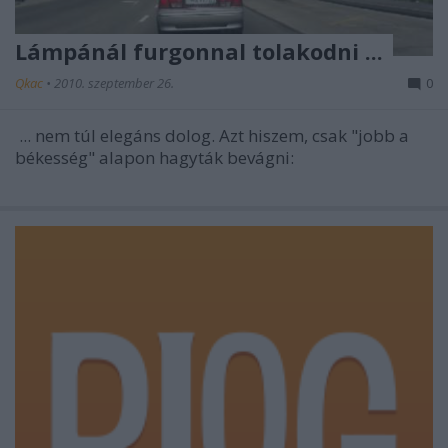
Lámpánál furgonnal tolakodni ...
Qkac
•
2010. szeptember 26.
0
... nem túl elegáns dolog. Azt hiszem, csak "jobb a
békesség" alapon hagyták bevágni: