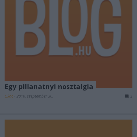
Egy pillanatnyi nosztalgia
Qkac
•
2010. szeptember 30.
3