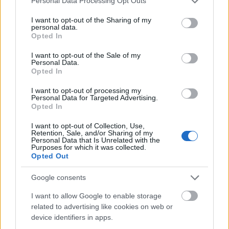
Personal Data Processing Opt Outs
services and may gather and store information including but
Az alábbi videó egyrészt az autóúton kerékpározó
not limited to your visit or usage behaviour. You may click to
I want to opt-out of the Sharing of my
personal data.
grant or deny consent to Google and its third-party tags to
delikvens miatt került föl. Másrészt viszont öröm volt
Opted In
use your data for below specified purposes in below Google
nézni a sok kerékpárost a jól ...
consent section.
I want to opt-out of the Sale of my
Personal Data.
Opted In
I want to opt-out of processing my
Personal Data for Targeted Advertising.
Opted In
I want to opt-out of Collection, Use,
Retention, Sale, and/or Sharing of my
Personal Data that Is Unrelated with the
Purposes for which it was collected.
Opted Out
Google consents
I want to allow Google to enable storage
related to advertising like cookies on web or
device identifiers in apps.
Nagyív