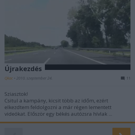
Újrakezdés
Qkac
•
2010. szeptember 24.
11
Sziasztok!
Csitul a kampány, kicsit több az időm, ezért
elkezdtem feldolgozni a már régen lementett
videókat. Először egy békés autózsra hívlak ...