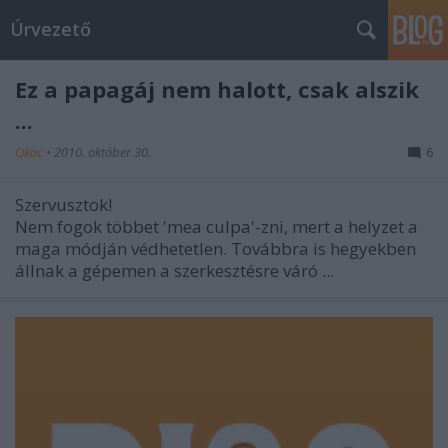
Úrvezető
Ez a papagáj nem halott, csak alszik
...
Qkac
•
2010. október 30.
6
Szervusztok!
Nem fogok többet 'mea culpa'-zni, mert a helyzet a
maga módján védhetetlen. Továbbra is hegyekben
állnak a gépemen a szerkesztésre váró ...