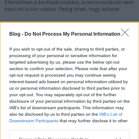
Ellentétben a kerékpárosokkal, a motorosoknak nem
éíptünk külön utakat. Pedig lehet, hogy kellene:
Blog -
Do Not Process My Personal Information
If you wish to opt-out of the sale, sharing to third parties, or
processing of your personal or sensitive information for
targeted advertising by us, please use the below opt-out
section to confirm your selection. Please note that after your
opt-out request is processed you may continue seeing
interest-based ads based on personal information utilized by
us or personal information disclosed to third parties prior to
your opt-out. You may separately opt-out of the further
disclosure of your personal information by third parties on the
IAB’s list of downstream participants. This information may
also be disclosed by us to third parties on the
IAB’s List of
Downstream Participants
that may further disclose it to other
Kerékpárosok
third parties.
Qkac
•
2010. szeptember 29.
2
Please note that this website/app uses one or more Google