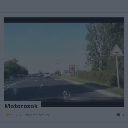
Motorosok
Qkac
•
2010. szeptember 29.
0